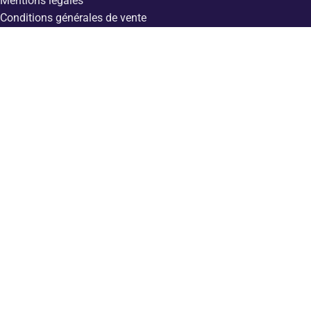
Mentions légales
Conditions générales de vente
Avertissement
Politique de cookies
Déclaration de confidentialité
BESOIN D’AIDE ? 🛑
Assistance
Contact
MENU
Nos prestations
Animation des réseaux sociaux
Création de films d’entreprise
Emailing
Gestion de l’e-réputation